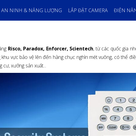
AN NINH & NĂNG LƯỢNG
LẮP ĐẶT CAMERA
ĐIỆN NĂ
hãng
Risco, Paradox, Enforcer, Scientech
, từ các quốc gia n
hu vực bảo vệ lên đến hàng chục nghìn mét vuông, có thể điều k
g cư, xưởng sản xuất...