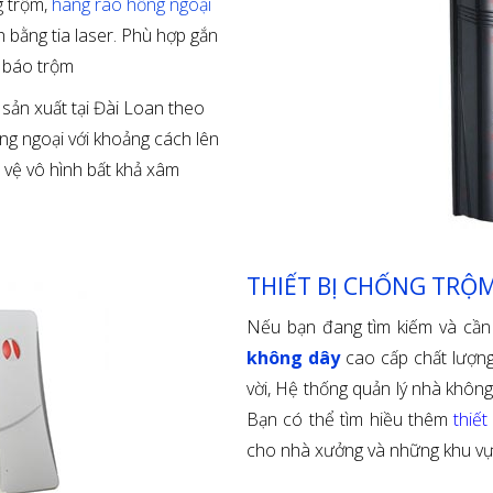
g trộm,
hàng rào hồng ngoại
nh bằng tia laser. Phù hợp gắn
g báo trộm
sản xuất tại Đài Loan theo
ồng ngoại với khoảng cách lên
vệ vô hình bất khả xâm
THIẾT BỊ CHỐNG TRỘ
Nếu bạn đang tìm kiếm và cần
không dây
cao cấp chất lượng 
vời, Hệ thống quản lý nhà không
Bạn có thể tìm hiều thêm
thiế
cho nhà xưởng và những khu vự