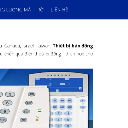
NG LƯỢNG MẶT TRỜI
LIÊN HỆ
hư: Canada, Israel, Taiwan.
Thiết bị báo động
hiển qua điện thoại di động..., thích hợp cho