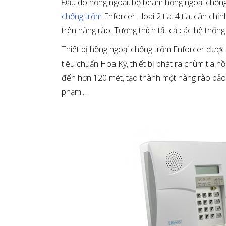
Đầu dò hồng ngoại, bộ beam hồng ngoại chốn
chống trộm
Enforcer - loai 2 tia. 4 tia, cân chỉ
trên hàng rào. Tương thích tất cả các hệ thốn
Thiết bị hồng ngoại chống trộm Enforcer được 
tiêu chuẩn Hoa Kỳ, thiết bị phát ra chùm tia h
đến hơn 120 mét, tạo thành một hàng rào bảo 
phạm...