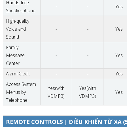
Hands-free
-
-
Yes
Speakerphone
High-quality
Voice and
-
-
Yes
Sound
Family
Message
-
-
Yes
Center
Alarm Clock
-
-
Yes
Access System
Yes(with
Yes(with
Menus by
Yes
VDMP3)
VDMP3)
Telephone
REMOTE CONTROLS | ĐIỀU KHIỂN TỪ XA (