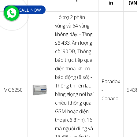
in
(V
________CALL NOW
Hỗ trợ 2 phân
vùng và 64 vùng
không dây. - Tầng
số 433, Âm lượng
còi 90DB, Thông
báo trực tiếp qua
điện thoại khi có
báo động (8 số) -
Paradox
Thông tin liên lạc
MG6250
-
5,43
bằng giọng nói hai
Canada
chiều (thông qua
GSM hoặc điện
thoại cố định), 16
mã người dùng và