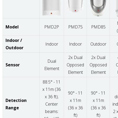
Model
PMD2P
PMD75
PMD85
Indoor /
Indoor
Indoor
Outdoor
Outdoor
2x Dual
2x Dual
Dual
Sensor
Opposed
Opposed
Element
Element
Element
88.5° - 11
x 11m (36
90° - 11
90° - 11
x 36 ft);
di
Detection
x 11m
x 11m
Center
in
Range
(36 x 36
(36 x 36
beams:
2 
ft)
ft)