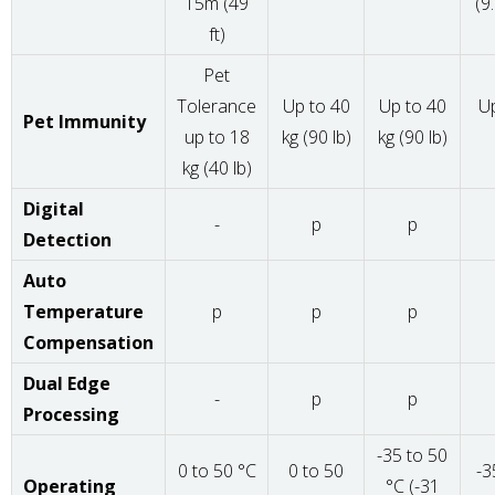
15m (49
(9
ft)
Pet
Tolerance
Up to 40
Up to 40
Up
Pet Immunity
up to 18
kg (90 lb)
kg (90 lb)
kg (40 lb)
Digital
-
p
p
Detection
Auto
Temperature
p
p
p
Compensation
Dual Edge
-
p
p
Processing
-35 to 50
0 to 50 °C
0 to 50
-3
Operating
°C (-31