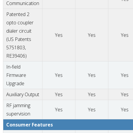
Communication
Patented 2
opto coupler
dialer circuit
Yes
Yes
Yes
(US Patents
5751803,
RE39406)
In-field
Firmware
Yes
Yes
Yes
Upgrade
Auxiliary Output
Yes
Yes
Yes
RF jamming
Yes
Yes
Yes
supervision
Consumer Features