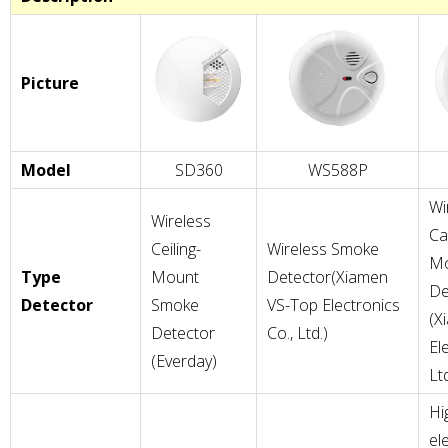
Picture
Model
SD360
WS588P
Wi
Wireless
Ca
Ceiling-
Wireless Smoke
Mo
Type
Mount
Detector(Xiamen
De
Detector
Smoke
VS-Top Electronics
(X
Detector
Co., Ltd.)
El
(Everday)
Ltd
Hi
el