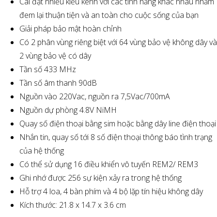
Cài đặt nhiều kiểu kênh với các tính năng khác nhau nhằm
đem lại thuận tiện và an toàn cho cuộc sống của bạn
Giải pháp bảo mật hoàn chỉnh
Có 2 phân vùng riêng biệt với 64 vùng bảo vệ không dây và
2 vùng bảo vệ có dây
Tần số 433 MHz
Tần số âm thanh 90dB
Nguồn vào 220Vac, nguồn ra 7,5Vac/700mA
Nguồn dự phòng 4.8V NiMH
Quay số điện thoại bằng sim hoặc bằng dây line điện thoại
Nhắn tin, quay số tới 8 số điện thoại thông báo tình trạng
của hệ thống
Có thể sử dụng 16 điều khiển vô tuyến REM2/ REM3
Ghi nhớ được 256 sự kiện xảy ra trong hệ thống
Hỗ trợ 4 loa, 4 bàn phím và 4 bộ lặp tín hiệu không dây
Kích thước: 21.8 x 14.7 x 3.6 cm