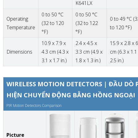
K641LX
0 to 50 °C
0 to 50 °C
Operating
0 to 49 °C (3
(32 to 120
(32 to 122
Temperature
to 120 °F)
°F)
°F)
10.9 x 7.9 x
2.4 x 4.5 x
15.9 x 2.8 x 6
Dimensions
4.3 cm (4.3 x
3.3 cm (4.9 x
cm (6.3 x 1.1
3.1 x 1.7 in.)
1.8 x 1.3 in.)
2.5 in.)
WIRELESS MOTION DETECTORS | ĐẦU DÒ 
HIỆN CHUYỂN ĐỘNG BẰNG HỒNG NGOẠI
PIR Motion Detectors Comparison
Picture