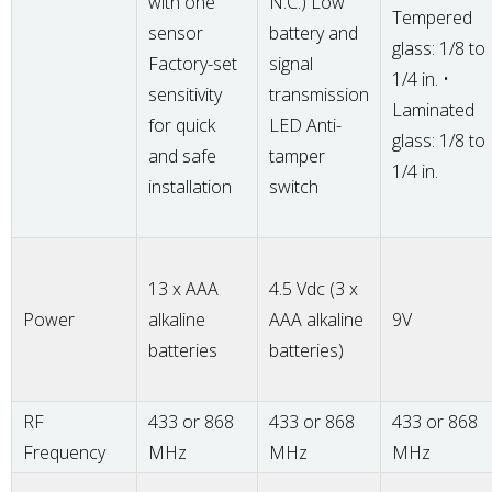
with one
N.C.) Low
Tempered
sensor
battery and
glass: 1/8 to
Factory-set
signal
1/4 in. •
sensitivity
transmission
Laminated
for quick
LED Anti-
glass: 1/8 to
and safe
tamper
1/4 in.
installation
switch
13 x AAA
4.5 Vdc (3 x
Power
alkaline
AAA alkaline
9V
batteries
batteries)
RF
433 or 868
433 or 868
433 or 868
Frequency
MHz
MHz
MHz