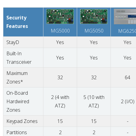
Security
Features
MG5000
MG5050
MG625
StayD
Yes
Yes
Yes
Built-In
Yes
Yes
Yes
Transceiver
Maximum
32
32
64
Zones*
On-Board
2 (4 with
5 (10 with
Hardwired
2 (I/O)
ATZ)
ATZ)
Zones
Keypad Zones
15
15
-
Partitions
2
2
-