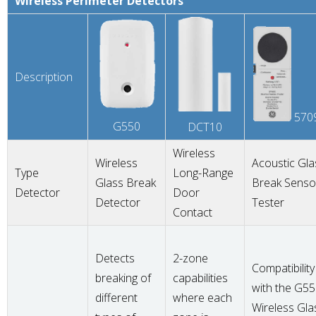
Wireless Perimeter Detectors
Description
570
G550
DCT10
Wireless
Wireless
Acoustic Gla
Type
Long-Range
Glass Break
Break Senso
Detector
Door
Detector
Tester
Contact
Detects
2-zone
Compatibility
breaking of
capabilities
with the G5
different
where each
Wireless Gla