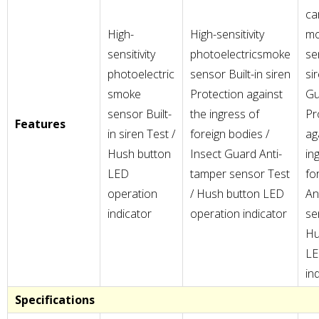
ca
High-
High-sensitivity
mo
sensitivity
photoelectricsmoke
se
photoelectric
sensor Built-in siren
si
smoke
Protection against
Gu
sensor Built-
the ingress of
Pr
Features
in siren Test /
foreign bodies /
ag
Hush button
Insect Guard Anti-
in
LED
tamper sensor Test
fo
operation
/ Hush button LED
An
indicator
operation indicator
se
Hu
LE
in
Specifications