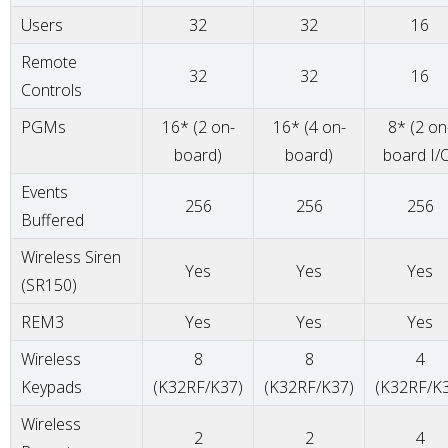
Users
32
32
16
Remote
32
32
16
Controls
PGMs
16* (2 on-
16* (4 on-
8* (2 on
board)
board)
board I/
Events
256
256
256
Buffered
Wireless Siren
Yes
Yes
Yes
(SR150)
REM3
Yes
Yes
Yes
Wireless
8
8
4
Keypads
(K32RF/K37)
(K32RF/K37)
(K32RF/K
Wireless
2
2
4