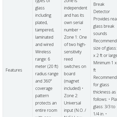
types of
zone is
Break
glass
independent
Detector
including
and has its
Provides rea
plated,
own serial
glass break
tampered,
number •
sounds
laminated
Zone 1: One
Recommend
and wired
of two high-
size of glass:
Wireless
sensitivity
x 2 ft or large
range: 6
reed
Minimum 1 x
meter (20 ft)
switches on
Features
ft
radius range
board
Recommend
and 360º
(magnet
for glass
coverage
included) •
thickness as
pattern
Zone 2:
follows: • Pla
protects an
Universal
glass: 3/3 to
entire room
input (N.O. /
1/4 in. •