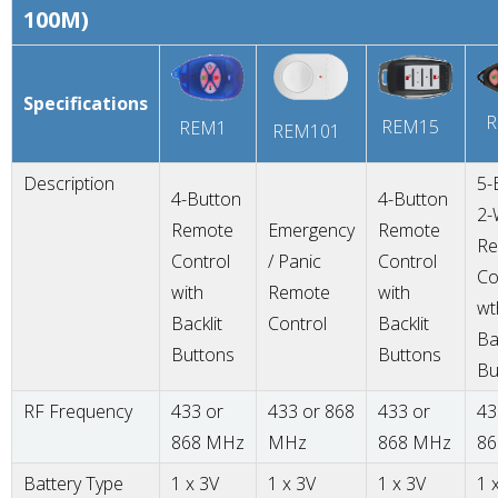
100M)
Specifications
R
REM15
REM1
REM101
Description
5-
4-Button
4-Button
2-
Remote
Emergency
Remote
Re
Control
/ Panic
Control
Co
with
Remote
with
wt
Backlit
Control
Backlit
Ba
Buttons
Buttons
Bu
RF Frequency
433 or
433 or 868
433 or
43
868 MHz
MHz
868 MHz
86
Battery Type
1 x 3V
1 x 3V
1 x 3V
1 