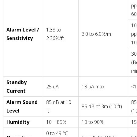
pp
60
10
Alarm Level /
1.38 to
3.0 to 6.0%/m
pp
Sensitivity
2.36%/ft
10
30
(B
mi
Standby
25 uA
18 uA max
<1
Current
Alarm Sound
85 dB at 10
85
85 dB at 3m (10 ft)
Level
ft
(10
Humidity
10 ~ 85%
10 to 90%
15
0 to 49 °C