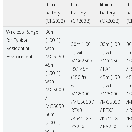
lithium
lithium
lithium
li
battery
battery
battery
ba
(CR2032)
(CR2032)
(CR2032)
(C
Wireless Range
30m
for Typical
(100 ft)
30m (100
30m (100
30
Residential
with
ft) with
ft) with
ft)
Environment
MG6250
MG6250 /
MG6250
M
45m
RX1 45m
/ RX1
/ 
(150 ft)
(150 ft)
45m (150
45
with
with
ft) with
ft)
MG5000
MG5000
MG5000
M
/
/MG5050 /
/MG5050
/
MG5050
RTX3
/ RTX3
/ 
60m
/K641LX /
/K641LX
/K
(200 ft)
K32LX
/ K32LX
/ 
with