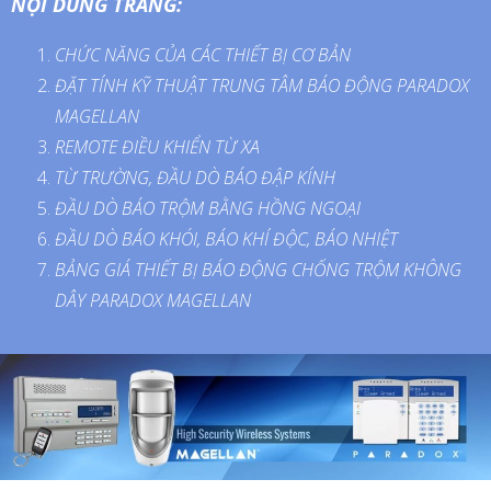
NỘI DUNG TRANG:
CHỨC NĂNG CỦA CÁC THIẾT BỊ CƠ BẢN
ĐẶT TÍNH KỸ THUẬT TRUNG TÂM BÁO ĐỘNG PARADOX
MAGELLAN
REMOTE ĐIỀU KHIỂN TỪ XA
TỪ TRƯỜNG, ĐẦU DÒ BÁO ĐẬP KÍNH
ĐẦU DÒ BÁO TRỘM BẰNG HỒNG NGOẠI
ĐẦU DÒ BÁO KHÓI, BÁO KHÍ ĐỘC, BÁO NHIỆT
BẢNG GIÁ THIẾT BỊ BÁO ĐỘNG CHỐNG TRỘM KHÔNG
DÂY PARADOX MAGELLAN