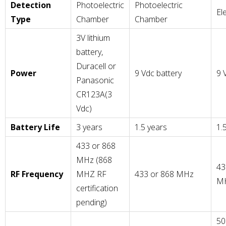
Detection
Photoelectric
Photoelectric
El
Type
Chamber
Chamber
3V lithium
battery,
Duracell or
Power
9 Vdc battery
9 
Panasonic
CR123A(3
Vdc)
Battery Life
3 years
1.5 years
1.
433 or 868
MHz (868
43
RF Frequency
MHZ RF
433 or 868 MHz
M
certification
pending)
50