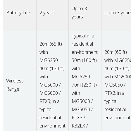
Up to 3
Battery Life
2 years
Up to 3 year
years
Typical in a
20m (65 ft)
residential
with
environment
20m (65 ft)
MG6250
30m (100 ft)
with MG625
40m (130 ft)
with
40m (130 ft)
with
MG6250
with MG5000
Wireless
MG5000 /
70m (230 ft)
MG5050 /
Range
MG5050 /
with
RTX3; in a
RTX3; in a
MG5000 /
typical
typical
MG5050 /
residential
residential
RTX3 /
environment
environment
K32LX /