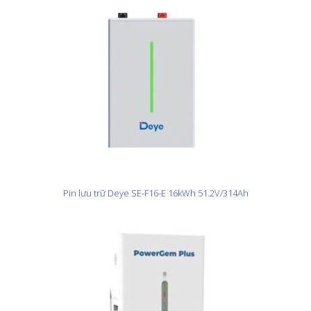
Pin lưu trữ Deye SE-F16-E 16kWh 51.2V/314Ah