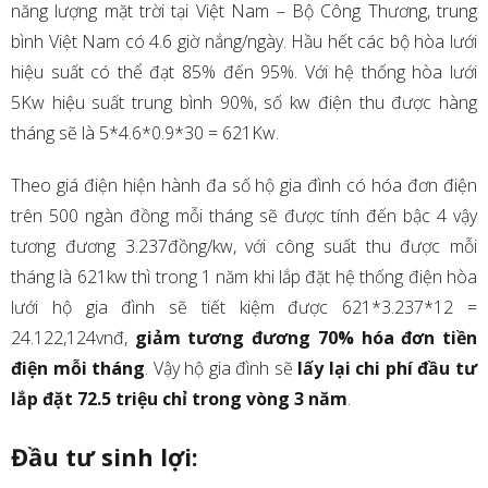
năng lượng mặt trời tại Việt Nam – Bộ Công Thương, trung
bình Việt Nam có 4.6 giờ nắng/ngày. Hầu hết các bộ hòa lưới
hiệu suất có thể đạt 85% đến 95%. Với hệ thống hòa lưới
5Kw hiệu suất trung bình 90%, số kw điện thu được hàng
tháng sẽ là 5*4.6*0.9*30 = 621Kw.
Theo giá điện hiện hành đa số hộ gia đình có hóa đơn điện
trên 500 ngàn đồng mỗi tháng sẽ được tính đến bậc 4 vậy
tương đương 3.237đồng/kw, với công suất thu được mỗi
tháng là 621kw thì trong 1 năm khi lắp đặt hệ thống điện hòa
lưới hộ gia đình sẽ tiết kiệm được 621*3.237*12 =
24.122,124vnđ,
giảm tương đương 70% hóa đơn tiền
điện mỗi tháng
. Vậy hộ gia đình sẽ
lấy lại chi phí đầu tư
lắp đặt 72.5 triệu chỉ trong vòng 3 năm
.
Đầu tư sinh lợi: