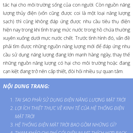
tác hại cho môi trường sống của con người. Còn nguồn năng
lượng thủy điện (vốn cũng được coi là một loại năng lượng
sạch) thì cũng không đáp ứng được nhu cầu tiêu thụ điện
hiện nay trong khi tình trạng mức nước trong hồ chứa thường
xuyên xuống dưới mực nước chết. Trước tình hình đó, vấn đề
phải tìm được những nguồn năng lượng mới để đáp ứng nhu
cầu sử dụng năng lượng đang lớn mạnh hàng ngày, thay thế
những nguồn năng lượng có hại cho môi trường hoặc đang
cạn kiệt đang trở nên cấp thiết, đòi hỏi nhiều sự quan tâm.
NỘI DUNG TRANG:
TAI SAO PHẢI SỬ DỤNG ĐIỆN NĂNG LƯỢNG MẶT TRỜI
LỢI ÍCH THIẾT THỰC VỀ KINH TẾ CỦA HỆ THỐNG ĐIỆN
MẶT TRỜI
HỆ THỐNG ĐIỆN MẶT TRỜI BAO GỒM NHỮNG GÌ?
THAM KHẢO CHI PHÍ GÓI ĐIỆN NLMT THÍCH HỢP BACK