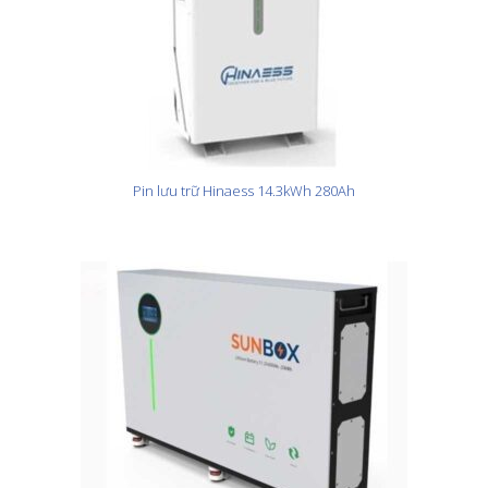
Pin lưu trữ Hinaess 14.3kWh 280Ah