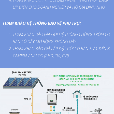
UP ĐIỆN CHO DOANH NGHIỆP VÀ HỘ GIA ĐÌNH NHỎ
THAM KHẢO HỆ THỐNG BẢO VỆ PHỤ TRỢ:
THAM KHẢO BÁO GÍA GÓI HỆ THỐNG CHỐNG TRỘM CƠ
BẢN CÓ DÂY MỞ RỘNG KHÔNG DÂY
THAM KHẢO BÁO GIÁ LẮP ĐẶT GÓI CƠ BẢN TƯ 1 ĐẾN 8
CAMERA ANALOG (AHD, TVI, CVI)